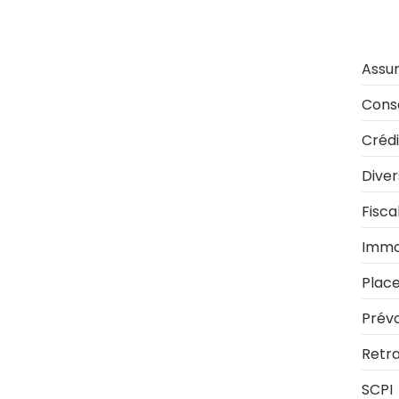
Assu
Conse
Crédi
Diver
Fisca
Immob
Plac
Prév
Retra
SCPI