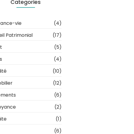
Categories
rance-vie
(4)
il Patrimonial
(17)
t
(5)
s
(4)
lité
(10)
ilier
(12)
ements
(6)
oyance
(2)
ite
(1)
(6)