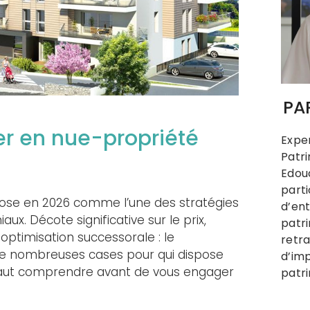
PA
ier en nue-propriété
Exp
Patr
Edou
parti
pose en 2026 comme l’une des stratégies
d’ent
ux. Décote significative sur le prix,
pat
optimisation successorale : le
retra
 nombreuses cases pour qui dispose
d’imp
l faut comprendre avant de vous engager
patr